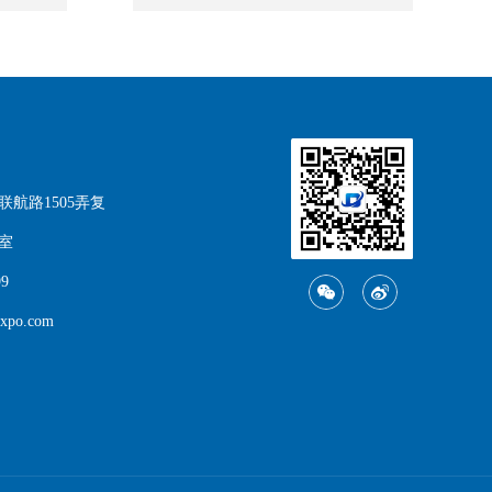
航路1505弄复
6室
99
xpo.com