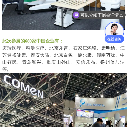
可以介绍下展会详情么
了解一下参展费用
此次参展的680家中国企业有：
迈瑞医疗、科曼医疗、北京乐普、石家庄鸿锐、康明纳、江
苏健裕健康、泰安大陆、北京白象、健尔康、湖南万脉、中
山钰民、青岛智兴、重庆山外山、安信乐布、扬州倍加洁
等。