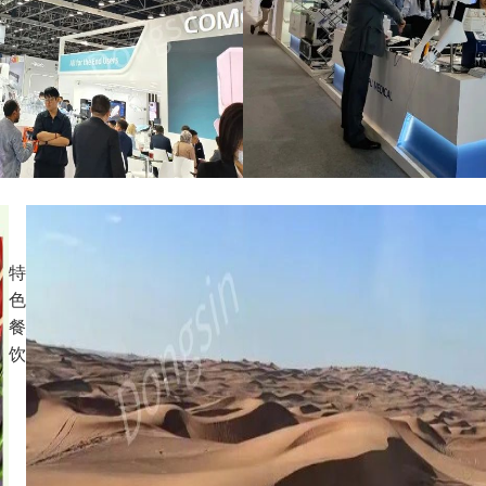
特
色
餐
饮