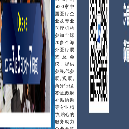
5000家中
国医疗企
业及专业
医疗机构
参加全球
70多个海
外医疗展
览及会
议，提供
参展,代参
展,观展,
商务行程,
签证,政府
补贴协助
等专业,精
致,贴心的
服务助力
企业开拓