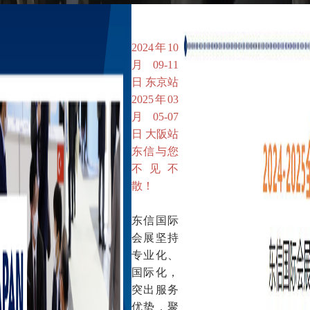
2024年10
月09-11
日 东京站
2025年03
月05-07
日 大阪站
东信与您
不见不
散！
东信国际
会展坚持
专业化、
国际化，
突出服务
优势，聚