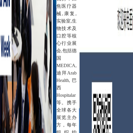
焦医疗器
械,康复,
实验室,生
物技术及
口腔等核
心行业展
会,包括德
国
MEDICA,
迪拜Arab
Health,巴
西
Hospitalar
等。携手
全球各大
展览主办
方，每年
组织约