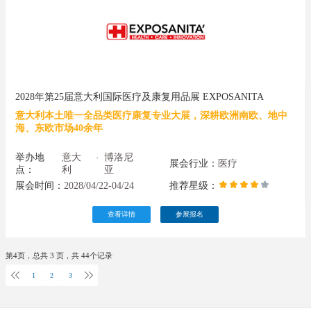
2028年第25届意大利国际医疗及康复用品展 EXPOSANITA
意大利本土唯一全品类医疗康复专业大展，深耕欧洲南欧、地中
海、东欧市场40余年
举办地
意大
博洛尼
·
展会行业：
医疗
点：
利
亚
展会时间：
2028/04/22-04/24
推荐星级：
查看详情
参展报名
第
4
页，总共
3
页，共
44
个记录
1
2
3