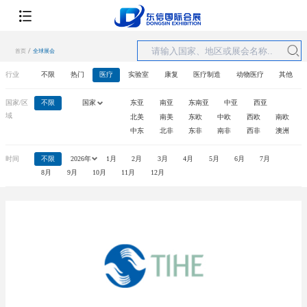
首页
全球展会
行业
不限
热门
医疗
实验室
康复
医疗制造
动物医疗
其他
国家/区
不限
国家
东亚
南亚
东南亚
中亚
西亚
域
北美
南美
东欧
中欧
西欧
南欧
中东
北非
东非
南非
西非
澳洲
时间
不限
2026年
1月
2月
3月
4月
5月
6月
7月
8月
9月
10月
11月
12月